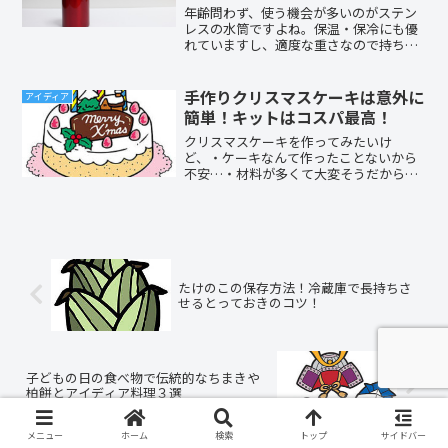
年齢問わず、使う機会が多いのがステン
レスの水筒ですよね。保温・保冷にも優
れていますし、適度な重さなので持ち運
びにも便利です。そんな便利な水筒です
が、正しいお手入れの方法は知っていま
すか？？お手入れ方法って言っても、洗
手作りクリスマスケーキは意外に
アイディア
うだけでしょ！？と思っている人も少な
簡単！キットはコスパ最高！
くないと思います。水筒を長持ちさせる
ためにも、正しいお手入れ方法を知って
クリスマスケーキを作ってみたいけ
おきましょう！！
ど、・ケーキなんて作ったことないから
不安…・材料が多くて大変そうだから、
買った方が早いかな…と悩んでいる人も
心配はいりません♪♪クリスマスケーキ
を手作りするためのキットが売られてい
るのでそれを買えば、必要な材料が揃っ
ているので安心ですよ。
たけのこの保存方法！冷蔵庫で長持ちさ
せるとっておきのコツ！
子どもの日の食べ物で伝統的なちまきや
柏餅とアイディア料理３選
メニュー
ホーム
検索
トップ
サイドバー