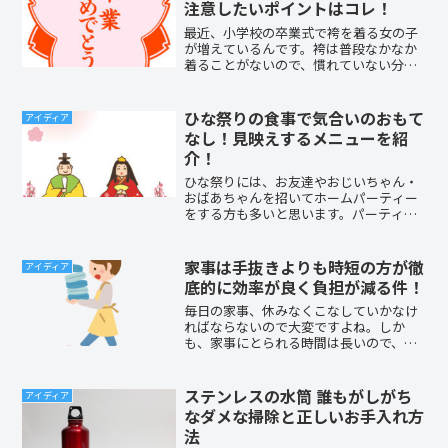
注意したいポイントはコレ！
最近、小学校の卒業式で袴を着る女の子
が増えているんです。袴は普段なかなか
着ることがないので、慣れていない分、
注意点もあります。卒業式に袴を着ると
いうのであれば、普段の服とは勝手が違
うので家で階段の昇り降りをする時・椅
ひな祭りの食事で気合いのおもて
アイディア
子に座る時・トイレに行く時の注意点を
なし！見映えするメニューを紹
教えてあげるといいですね(^-^)
介！
ひな祭りには、お友達やおじいちゃん・
おばあちゃんを招いてホームパーティー
をする方も多いと思います。パーティー
といえば、食事も大切な要素のひとつ。
みんなが喜んでくれるように、おもてな
しには力を入れたいですよね。なるべく
家事は手抜きよりも時短の方が徹
アイディア
簡単にできて、それでいて...
底的に効率が良く負担が減る件！
毎日の家事、休みなくこなしていかなけ
ればならないので大変ですよね。しか
も、家事にとられる時間は長いので、嫌
になってしまうこともあります。そんな
家事を手抜き出来る方法はないかなぁ…
と思ったりしますよね。私も、家事を手
ステンレスの水筒 誰もがしがち
アイディア
抜きしたくて、いろいろ試行...
なダメな掃除と正しいお手入れ方
法