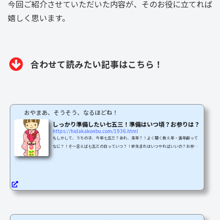
今回ご紹介させていただいた内容が、そのお役に立てれば
嬉しく思います。
合わせて読みたい記事はこちら！
おやまあ、そうそう、なるほどね！
しっかり準備したい七五三！準備はいつ頃？お参りは？
https://hidakakonbu.com/1936.html
もしかして、うちの子、今年七五三？あれ、来年？！よく聞く数え年・満年齢って
なに？！そ～言えば七五三の日っていつ？！早生まれはいつやればいいの？お参り
って行かなくてはいけないの？！お参りに行かなかったら、子供に災難がかかって
しまう？！なんて、考えては疲れてしまっているママ（パパ）さん！せっかくのこ
の年齢にしかできない、お祝いです！そして、子供ちゃんが居るからこそできる、
お祝いです！！ここで、七五三の男の子、女の子の年齢を確認して、お参りに行
く、行かないを決めてスッキリしちゃいましょう！！七五三...