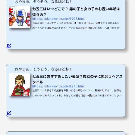
おやまあ、そうそう、なるほどね！
七五三はいつどこで？ 男の子と女の子のお祝い年齢は
違うの？
https://hidakakonbu.com/1796.html
七五三のシーズンがやってきますね。 はじめての七五三、何歳でするのが正しい
の？うちの子は早生まれだけど･･どこにお参りに行けばいいのかしらはじめての七
五三は、戸惑うことが多いですよね。 一般的に男児は5歳、女児は3歳と7歳で七五
三のお祝いをすることが多いと言われています。この記事では、早生まれの場合、
いつお参りに行くのが良いのか。ルールやお礼など、準備しておくことについて説
明します。思い出に残る七五三となりますように。七五三はいつするものなの？一
般的に男児は5歳、女児は3歳と7歳で七五三のお...
おやまあ、そうそう、なるほどね！
七五三におすすめしたい髪型７歳女の子に似合うヘアス
タイル
https://hidakakonbu.com/1771.html
七五三は、お子さんの成長をお祝いする大切なイベント。服装だけでなく、髪型も
こだわってあげたいですね。お子さんが最も可愛い時期にあたりますので、とびき
りキュートな髪型を選んであげましょう！ママは七五三の髪型ってどんな髪型がい
いのかな？と悩みますよね。美容室で長い時間座っているのが苦手だったり、子供
の機嫌によってじっとしてくれなかったりで、ヘアセットするだけでも大変ですよ
ね…でもせっかくの晴れ舞台！！七五三は子供の成長を祝う行事でなおかつ一大イ
ベント！可愛い髪型をしてあげたいと思うのが親心です。と...