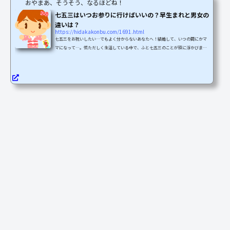
おやまあ、そうそう、なるほどね！
七五三はいつお参りに行けばいいの？早生まれと男女の
違いは？
https://hidakakonbu.com/1691.html
七五三をお祝いしたい…でもよく分からないあなたへ！結婚して、いつの間にかマ
マになって…。慌ただしく生活している中で、ふと七五三のことが頭に浮かびませ
んか？その名の通り、子どもが7歳・5歳・3歳のときに行うお祝いです。でも、いつ
やればいいの？うちの子は早生まれなんだけど…なんて、頭は「？」でいっぱいで
すか？子どもって、びっくりするほど早く成長しますよね。過ぎてしまってから
「あっ！！」とならないように、七五三のことを知っておきませんか？七五三はい
つやるの？男と女でも違うってホント！？七五三とは、子ども...