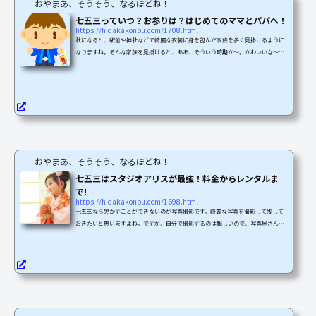
おやまあ、そうそう、なるほどね！
七五三っていつ？お参りは？はじめてのママとパパへ！
https://hidakakonbu.com/1708.html
秋になると、駅前や神社などで綺麗な衣装に身を包んだ家族を多く見掛けるように
なりますね。そんな家族を見掛けると、ああ、そういう時期か～。かわいいな～な
んて思っていても、いざ自分のことになると「いつだっけ？？」「どうすればいい
の？？」なんて戸惑ってしまうことも。そんなあなたに、七五三について最低限押
さえておきたいことをご紹介します！七五三っていつ？最近は「11月15日」として
固定化され、行くなら当日やその前後に、と言われる七五三ですが、ではなぜ11月
なのか、なぜ15日なのかをご存知ですか？秋は実りのシー...
おやまあ、そうそう、なるほどね！
七五三はスタジオアリスが最強！料金からレンタルま
で!
https://hidakakonbu.com/1698.html
七五三なら欠かすことができないのが写真撮影です。綺麗な写真を撮影して残して
おきたいと思いますよね。ですが、自分で撮影するのは難しいので、写真屋さんに
頼むのが定番だと思います。そんな時におすすめなのがスタジオアリスです。スタ
ジオアリスは七五三に限らず、イベントや記念の写真撮影に必要なものをすべてそ
ろえている撮影スタジオなんです。ですので、スタジオアリアスに行けばこちらが
事前に準備するものがなく、スムーズに写真撮影をすることができます。では、具
体的にスタジオアリスはどんなサービスを展開しているの...