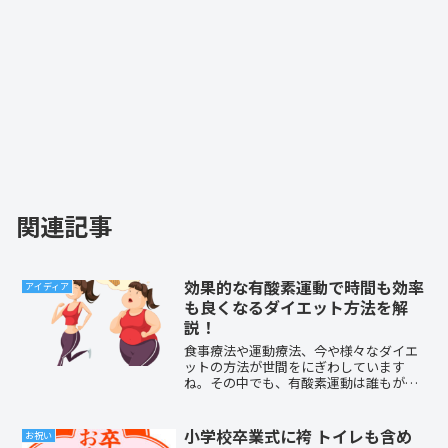
関連記事
効果的な有酸素運動で時間も効率
アイディア
も良くなるダイエット方法を解
説！
食事療法や運動療法、今や様々なダイエ
ットの方法が世間をにぎわしています
ね。その中でも、有酸素運動は誰もが認
める王道の揺るがない効果をもたらすダ
イエット方法といえるでしょう。しか
し、有酸素運動を行った人全員が必ずし
小学校卒業式に袴 トイレも含め
お祝い
も良い効果をもたらしていると...