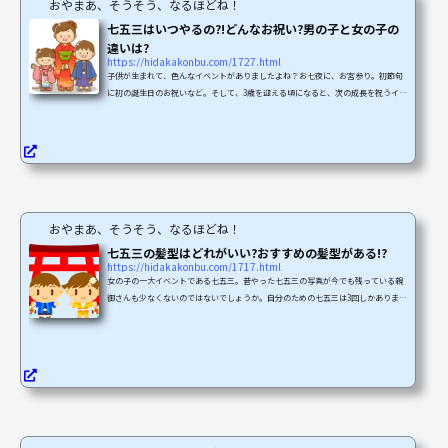
おやまあ、そうそう、なるほどね！
七五三はいつやるの?!どんなお祝い?男の子と女の子の
違いは?
https://hidakakonbu.com/1727.html
子供が生まれて、色んなイベントがありましたよね？お七夜に、お宮参り。初節句
に初の誕生日のお祝いなど。そして、3歳を迎える頃になると、次の成長を祝うイベ
ントの七五三がやってきます。この時期が近づいてくると、いよいよ準備しなけれ
ば！って、考えますよね。実は、早めに撮影などを済ましておくと、すいてる時に
安上がりに出来るんですよ！ 今回は、そもそも七五三って何？どんなお祝い？男の
子と女の子でどんな違いがあるか。について、最近のトレンドも含めてお話したい
と思います。七五三って、どんなことをするの？そ...
おやまあ、そうそう、なるほどね！
七五三の髪型はどれがいい?おすすめの髪型がある!?
https://hidakakonbu.com/1717.html
女の子の一大イベントである七五三。昔やった七五三の写真が今でも残っている親
御さんも少なくないのではないでしょうか。自分のための七五三は3回しかありませ
んし、初めてきちんとした服装で写真を撮影する機会でもあります。思い出に残る
のは当然ですよね。そんな七五三ですが、写真撮影をする前にセットしなくちゃい
けないのが髪型です。髪型をセットして着物を着てやっと七五三って感じがします
よね。ですが、髪型をどうすればいいかわからない方も多いと思います。なかなか
きちんとした髪型にセットする機会なんてありませんから...