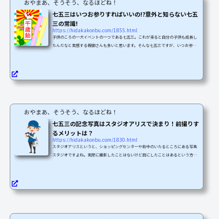
おやまあ、そうそう、なるほどね！
七五三はいつお参りすればいいの!?意外と知らない七五
三の常識!
https://hidakakonbu.com/1855.html
子供のころの一大イベントの一つである七五三。これが来ると自分の子供も成長し
たんだなと実感する親御さんも多いと思います。そんな七五三ですが、いつお参り
すればいいかなど詳しい情報を知ってしますか。七五三の年になってから準備しよ
うとして時間がないなんてことになってはせっかくの七五三も台無しです。また、
七五三の男女の違いなどもあり意外と難しい話がたくさんです。そこで、今回は七
五三のあまり知られていない知識を紹介していきたいと思います。七五三はいつ？
男女の違いとは！七五三でまず気になるのが男女の違いに...
おやまあ、そうそう、なるほどね！
七五三の記念写真はスタジオアリスで決まり！前撮りす
るメリットは？
https://hidakakonbu.com/1830.html
スタジオアリスというと、ショッピングセンターや街中のいたるところにある写真
スタジオですよね。実際に撮影したことはないけど目にしたことはあるという方も
多いと思います。調べてみたところ、七五三の記念撮影をスタジオアリスですると
前撮りキャンペーンがあってとってもお得！という情報がたくさん出てきたので、
実際に撮影された方のレビューを元に、少しでもお得に済ませる方法や前撮りをす
るメリットについてまとめてみました。スタジオアリスに行くなら撮影割引券を持
っていきましょう「スタジオアリスの写真をお得に撮る方...