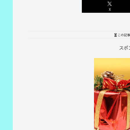
X
この記
スポ