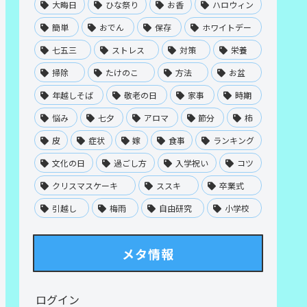
大晦日
ひな祭り
お香
ハロウィン
簡単
おでん
保存
ホワイトデー
七五三
ストレス
対策
栄養
掃除
たけのこ
方法
お盆
年越しそば
敬老の日
家事
時期
悩み
七夕
アロマ
節分
柿
皮
症状
嫁
食事
ランキング
文化の日
過ごし方
入学祝い
コツ
クリスマスケーキ
ススキ
卒業式
引越し
梅雨
自由研究
小学校
メタ情報
ログイン