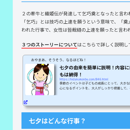
２の牽牛と織姫伝が発達して乞巧奠となったと言わ
「乞巧」とは技巧の上達を願うという意味で、「奠
われた行事で、女性は皆裁縫の上達を願ったと言わ
３つのストーリーについて
はこちらで詳しく説明し
おやまあ、そうそう、なるほどね！
七夕の由来を簡単に説明！内容に
もは納得！
https://hidakakonbu.com/846.html
季節のイベントは子どもの成長にとって、大きな
心になるポイントを、大人がしっかり把握して、
なのです。この記事では「他にはない視点」で子
伝える方法を解説します。あなたも必ずスッ
七夕の由来を理解しましょう「七夕」の意味を調
機・七夕】（棚すなわち横板のついた織機の意）
古事記［上］「あめなるやおと―のうながせる」
両岸にある牽牛星と織女星とが年に一度相...
七夕はどんな行事？