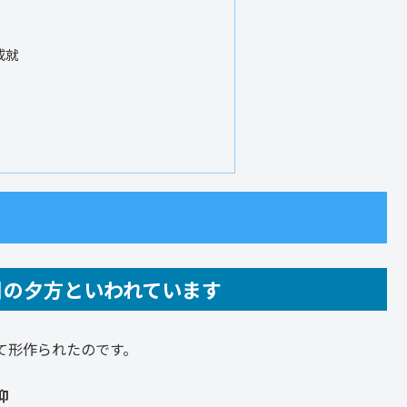
成就
日の夕方といわれています
て形作られたのです。
仰