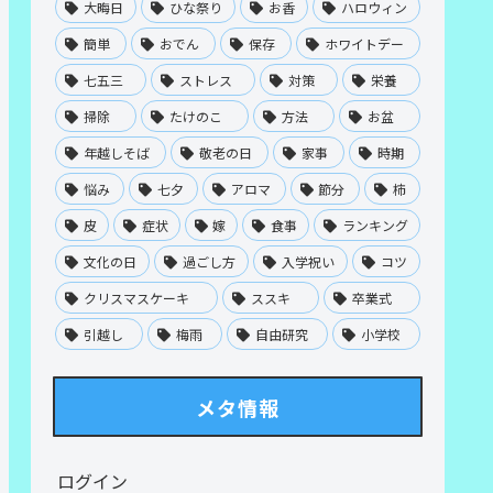
大晦日
ひな祭り
お香
ハロウィン
簡単
おでん
保存
ホワイトデー
七五三
ストレス
対策
栄養
掃除
たけのこ
方法
お盆
年越しそば
敬老の日
家事
時期
悩み
七夕
アロマ
節分
柿
皮
症状
嫁
食事
ランキング
文化の日
過ごし方
入学祝い
コツ
クリスマスケーキ
ススキ
卒業式
引越し
梅雨
自由研究
小学校
メタ情報
ログイン