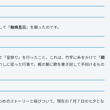
して「
無病息災
」を願ったのです。
て「星祭り」を行ったこと。これは、竹竿に糸をかけて「
願
わしに従った行事で、梶の葉に歌を書き記して手向けるもの
つめのストーリーと結びついて、現在の７月７日の七夕とな