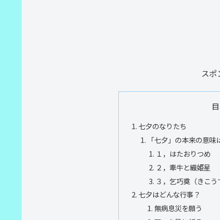
スポ
目
七夕のなりたち
「七夕」の本来の意味
１，はたおりつめ
２，牽牛と織姫星
３，乞巧奠（きこう
七夕はどんな行事？
無病息災を願う