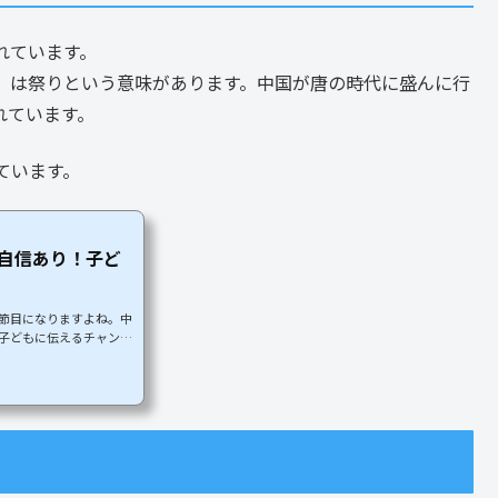
れています。
」は祭りという意味があります。中国が唐の時代に盛んに行
れています。
ています。
自信あり！子ど
節目になりますよね。中
子どもに伝えるチャンス
どもへ大切なポイントを
キリと理解できますよ！
べるとたな‐ばた【棚
「たなばたつめ」の略。
五節句の一つ。天の川の