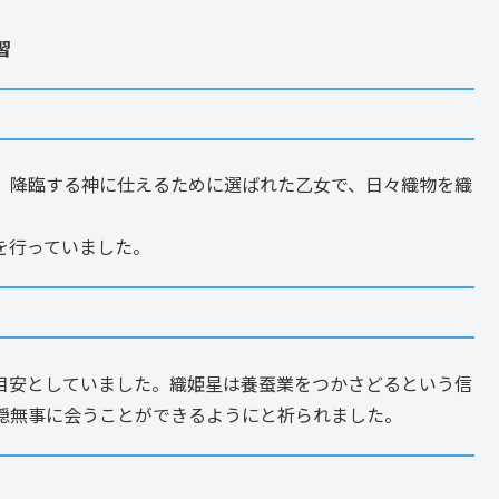
習
、降臨する神に仕えるために選ばれた乙女で、日々織物を織
を行っていました。
目安としていました。織姫星は養蚕業をつかさどるという信
穏無事に会うことができるようにと祈られました。