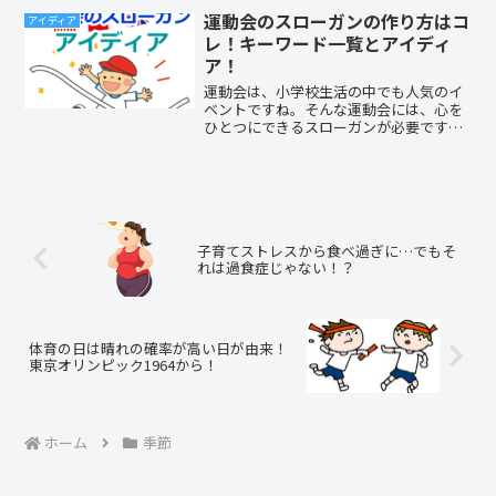
そぉーっと枕元にプレゼントを置く。簡
運動会のスローガンの作り方はコ
アイディア
単なことだけど、これって意外...
レ！キーワード一覧とアイディ
ア！
運動会は、小学校生活の中でも人気のイ
ベントですね。そんな運動会には、心を
ひとつにできるスローガンが必要です。
小学校で運動会のスローガンを作る時、
どのようにして作ればいいのか分かりま
すか？今回は、小学校の運動会用にスロ
ーガンを作るための参考になる、作り方
と役立つキーワードをご紹介しましょ
う。
子育てストレスから食べ過ぎに…でもそ
れは過食症じゃない！？
体育の日は晴れの確率が高い日が由来！
東京オリンピック1964から！
ホーム
季節