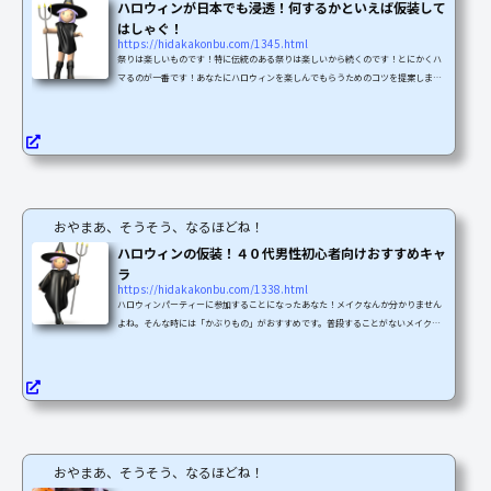
ハロウィンが日本でも浸透！何するかといえば仮装して
はしゃぐ！
https://hidakakonbu.com/1345.html
祭りは楽しいものです！特に伝統のある祭りは楽しいから続くのです！とにかくハ
マるのが一番です！あなたにハロウィンを楽しんでもらうためのコツを提案しま
す！ ハロウィンが日本でも流行ってきた理由ハロウィンは仮装してはしゃぐ祭
り！先日、衝撃的な一文を読みました。なぜハロウィンは日本でこれほど大ブーム
になったのか（堀井 憲一郎） | 現代ビジネス | 講談社（1/4）著者の堀井さんは、文
章の最初っからハロウィンは「仮装して、はしゃぐ祭りである。」というのです。
たしかにその通りです。激しく同意します。以前参加し...
おやまあ、そうそう、なるほどね！
ハロウィンの仮装！４０代男性初心者向けおすすめキャ
ラ
https://hidakakonbu.com/1338.html
ハロウィンパーティーに参加することになったあなた！メイクなんか分かりません
よね。そんな時には「かぶりもの」がおすすめです。普段することがないメイク
は、突然トライしても失敗しやすいので、仮装にチャレンジですね。失敗できませ
んものね。そんなあなたに今回は「かぶりもの」をご紹介します。人気のキャラク
ターになりきって楽しみましょう！コツは、なりきって思いっきり楽しむことで
す。パーティーは思う存分楽しむことが一番なのです。普段の自分は一旦置いとい
て、はじけちゃいましょう！新しい自分を発見出来るかも知れ...
おやまあ、そうそう、なるほどね！