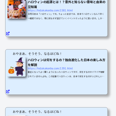
ハロウィンの起源とは！？意外と知らない意味と由来の
豆知識
https://hidakakonbu.com/1581.html
10月31日は「ハロウィン」です。ちょっと前までは、日本でハロウィンなんて全く
一般的ではなく、特に何もせず過ぎていくイベントだったように思います。しか
し、ここ数年で日本でもすっかりハロウィンが定着し、仮装して町をねり歩くにぎ
やかなイベントになりました。そんな「ハロウィン」ですが、そもそも「ハロウィ
ン」って何なの！？と考えた時に意外と知らない方が多いのではないでしょうか？
今回は、よりハロウィンを楽しめるよう、ハロウィンの起源や豆知識をご紹介して
いきます。本来のハロウィン 意味と由来は？そもそもハロウ...
おやまあ、そうそう、なるほどね！
ハロウィンは何をするの？独自進化した日本の楽しみ方
を解説
https://hidakakonbu.com/1391.html
最近になってよく聞くようになったハロウィンですが、何をするのかイマイチ理解
されていませんよね。この記事でハロウィンは、日本で何をするのがふさわしいの
かを説明します。ネットや携帯と同時期に注目されるようになったのがハロウィン
です。これは平成に入ってからの動きなのです。発祥当時のお祭りとは意味が変わ
ってきていますが、日本でも楽しむ人が多くなったので、ハロウィンの背景を理解
して楽しむと、さらに楽しさアップですよ！最近はマナーやルールも叫ばれてき
て、少しずつ進歩しているのです。この記事では日本独自に...
おやまあ、そうそう、なるほどね！