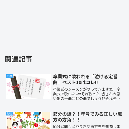
関連記事
卒業式に歌われる「泣ける定番
行事
曲」ベスト10はコレ!!
卒業式のシーズンがやってきますね。卒
業式で歌いたい!!それ歌った!!皆さんの思
い出の一曲はどの曲でしょう??それぞれ
の旅立ちにふさわしい卒業式ソングをラ
ンキング形式でご紹介します!!
節分の謎？！年号でみる正しい恵
疑問
方の方角！！
節分と聞くと豆まきや恵方巻を想像しま