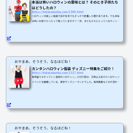
本当は怖いハロウィンの意味とは？ そのとき子供たち
はどうしたの？
https://hidakakonbu.com/1590.html
ハロウィンの楽しい仮装大会が日本でもすっかり定着した感があります。でも本当
は怖いお祭りだったって知っていますか？一方、子どもたちにとってハロウィンは
怖かったのでしょうか、楽しかったのでしょうか？ここでは、ハロウィンの怖い意
味と由来、子どもたちの楽しみを説明します。ハロウィンの由来と怖い話古代ケル
ト人の10月31日は収穫祭の日でもあり、死者の霊を弔う日でもある「サムハイン」
でした。当時の人たちはこの日を盛大に祝いました。これがハロウィンの始まりと
言われています。古代ケルト人とは、まだキリスト教がな...
おやまあ、そうそう、なるほどね！
カンタンハロウィン仮装 ディズニー特集をご紹介！
https://hidakakonbu.com/1557.html
毎年盛り上がっていく各地のハロウィン。火付け役は、10年以上前からハロウィン
イベントを開催している、東京ディズニーランドでした。毎年素敵なＣＭが流れ、
今年こそ私も…と思うものの、衣装ってどうすればいいの～！？なんてお悩みのあ
なたへ！実は最近、ステキな仮装衣装がたくさん販売されていること、ご存知です
か？今回は、カンタンにできるディズニーハロウィン、仮装特集をお送りします！
そもそも仮装って？元々は、子どもたちが魔女やお化けに仮装して近所の家々を訪
れ、お菓子をねだる、というものでした。悪霊が町に現れる...
おやまあ、そうそう、なるほどね！