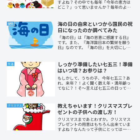
すよね？その中でも毎年「今年の恵方は
どこ？」って思いませんか？毎年のよう
に「どこだ？どこだ？」と探します(笑)
「探さなくても簡単に分かればいいのに
～」などと考えるのは私だけ？そんな方
海の日の由来といつから国民の祝
疑問
法…実はあるんです!!...
日になったのか調べてみた
「海の日」は『海の恩恵に感謝する日』
です。また、『海洋国日本の繁栄を願う
日』なのです。「海の日」を大切にした
いと願うひとりとして、「海の日」につ
いて、まず関心を持つことをおすすめし
ます。ただ祝日を増やすために制定され
しっかり準備したい七五三！準備
生活
たのではないのです。よく...
はいつ頃？お参りは？
もしかして、うちの子、今年七五三？あ
れ、来年？！よく聞く数え年・満年齢っ
てなに？！そ～言えば七五三の日ってい
つ？！早生まれはいつやればいいの？お
参りって行かなくてはいけないの？！お
参りに行かなかったら、子供に災難がか
教えちゃいます！クリスマスプレ
クリスマス
かってしまう？！なんて、...
ゼントの子供への渡し方！
クリスマスまであとわずか。クリスマス
プレゼントの用意はもちろん出来ていま
すよね？なんたって子供にとっては一大
イベント！！失敗なんて許されませ
ん！！でも子供が寝たのを見計らって、