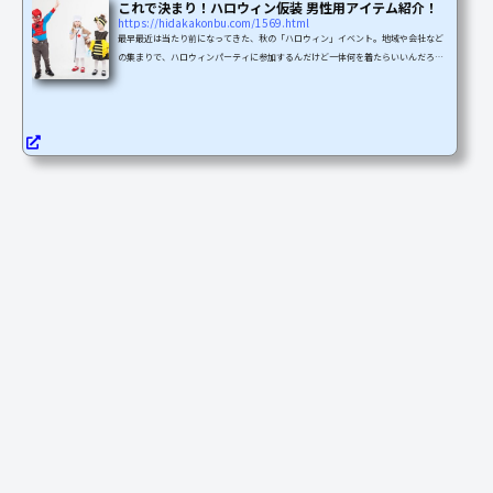
これで決まり！ハロウィン仮装 男性用アイテム紹介！
https://hidakakonbu.com/1569.html
最早最近は当たり前になってきた、秋の「ハロウィン」イベント。地域や会社など
の集まりで、ハロウィンパーティに参加するんだけど一体何を着たらいいんだろ
う？？なんてお悩みの男性諸君に、今回は男性向けの仮装について、４種類に分け
てご紹介！これならやれそうかな…とか、これがやりたい！というものを、ぜひ見
つけてみてください！やるなら本格的に！こわ～～～い仮装悪魔、ポリス、囚人、
警官、おばけ、ドラキュラ、ゾンビ…今年は「IT」に出てきた、ピエロの「ペニー
ワイズ」の仮装、なんていうのも流行りそうですね。意外と見...