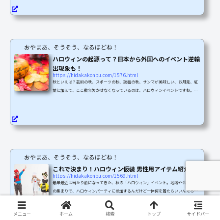
ン」って何なの！？と考えた時に意外と知らない方が多いのではないでしょうか？
今回は、よりハロウィンを楽しめるよう、ハロウィンの起源や豆知識をご紹介して
いきます。本来のハロウィン 意味と由来は？そもそもハロウ...
おやまあ、そうそう、なるほどね！
ハロウィンの起源って？日本から外国へのイベント逆輸
出現象も！
https://hidakakonbu.com/1576.html
秋といえば？芸術の秋、スポーツの秋、読書の秋、サンマが美味しい、お月見、紅
葉に加えて、ここ数年欠かせなくなっているのは、ハロウィンイベントですね。テ
ーマパークや水族館、各地域で様々なハロウィンイベントが行われ、飲食店やスー
パーなどでもハロウィン関連商品を多く見るようになりました。では、このハロウ
ィンがどんなものなのか、詳しく知っていますか？今回は、ハロウィンの起源か
ら、最近のハロウィン事情まで、過去からさかのぼってご紹介します。ハロウィン
とは？ハロウィンの起源は、2000年以上も前にさかのぼると...
おやまあ、そうそう、なるほどね！
これで決まり！ハロウィン仮装 男性用アイテム紹介！
https://hidakakonbu.com/1569.html
最早最近は当たり前になってきた、秋の「ハロウィン」イベント。地域や会社など
の集まりで、ハロウィンパーティに参加するんだけど一体何を着たらいいんだろ
う？？なんてお悩みの男性諸君に、今回は男性向けの仮装について、４種類に分け
てご紹介！これならやれそうかな…とか、これがやりたい！というものを、ぜひ見
メニュー
ホーム
検索
トップ
サイドバー
つけてみてください！やるなら本格的に！こわ～～～い仮装悪魔、ポリス、囚人、