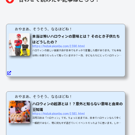
おやまあ、そうそう、なるほどね！
本当は怖いハロウィンの意味とは？ そのとき子供たち
はどうしたの？
https://hidakakonbu.com/1590.html
ハロウィンの楽しい仮装大会が日本でもすっかり定着した感があります。でも本当
は怖いお祭りだったって知っていますか？一方、子どもたちにとってハロウィンは
怖かったのでしょうか、楽しかったのでしょうか？ここでは、ハロウィンの怖い意
味と由来、子どもたちの楽しみを説明します。ハロウィンの由来と怖い話古代ケル
ト人の10月31日は収穫祭の日でもあり、死者の霊を弔う日でもある「サムハイン」
でした。当時の人たちはこの日を盛大に祝いました。これがハロウィンの始まりと
言われています。古代ケルト人とは、まだキリスト教がな...
おやまあ、そうそう、なるほどね！
ハロウィンの起源とは！？意外と知らない意味と由来の
豆知識
https://hidakakonbu.com/1581.html
10月31日は「ハロウィン」です。ちょっと前までは、日本でハロウィンなんて全く
一般的ではなく、特に何もせず過ぎていくイベントだったように思います。しか
し、ここ数年で日本でもすっかりハロウィンが定着し、仮装して町をねり歩くにぎ
やかなイベントになりました。そんな「ハロウィン」ですが、そもそも「ハロウィ