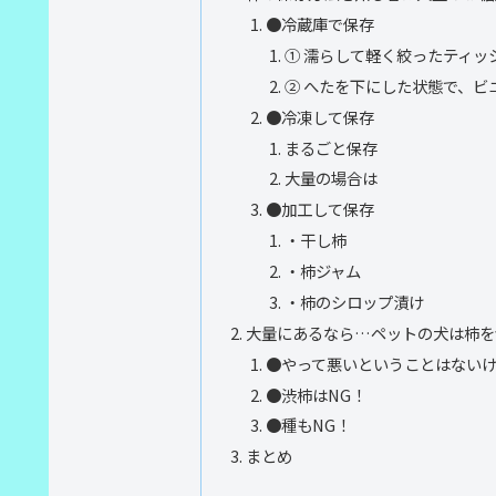
●冷蔵庫で保存
① 濡らして軽く絞ったティッ
② へたを下にした状態で、ビ
●冷凍して保存
まるごと保存
大量の場合は
●加工して保存
・干し柿
・柿ジャム
・柿のシロップ漬け
大量にあるなら…ペットの犬は柿を
●やって悪いということはない
●渋柿はNG！
●種もNG！
まとめ