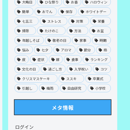
大晦日
ひな祭り
お香
ハロウィン
簡単
おでん
保存
ホワイトデー
七五三
ストレス
対策
栄養
掃除
たけのこ
方法
お盆
年越しそば
敬老の日
家事
時期
悩み
七夕
アロマ
節分
柿
皮
症状
嫁
食事
ランキング
文化の日
過ごし方
入学祝い
コツ
クリスマスケーキ
ススキ
卒業式
引越し
梅雨
自由研究
小学校
メタ情報
ログイン