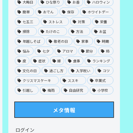
大晦日
ひな祭り
お香
ハロウィン
簡単
おでん
保存
ホワイトデー
七五三
ストレス
対策
栄養
掃除
たけのこ
方法
お盆
年越しそば
敬老の日
家事
時期
悩み
七夕
アロマ
節分
柿
皮
症状
嫁
食事
ランキング
文化の日
過ごし方
入学祝い
コツ
クリスマスケーキ
ススキ
卒業式
引越し
梅雨
自由研究
小学校
メタ情報
ログイン