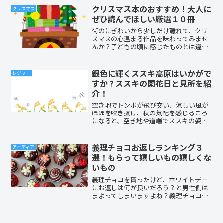
祭の出し物に関するアイデアを、比較的
クリスマス本のおすすめ！大人に
クリスマス
簡単なものから集めてみま...
ぜひ読んでほしい厳選１０冊
街のにぎわいから少しだけ離れて、クリ
スマスの心温まる作品を味わってみませ
んか？子どもの頃に感じたものとは違う
感情を発見できますよ。特に、人生の経
験が多い方ほど「クリスマス」には深く
伝わるものがあるのです！どこかに置い
銀色に輝くススキ高原はいかがで
レジャー
てきてしまった大切な心を...
すか？ススキの開花日と見所を紹
介！
空き地でトンボが飛び交い、涼しい風が
ほほを吹き抜け、秋の気配を感じるころ
になると、空き地や道端でススキの姿が
目につくようになりますね。ススキの穂
が開き始めるころの穂の初々しさ、太陽
に照らされさざ波のようにきらめく銀色
義理チョコお返しランキング３
アイディア
の輝き、私大好きなんです...
選！もらって嬉しいもの嬉しくな
いもの
義理チョコを貰ったけど、ホワイトデー
にお返しは何が良いだろう？と男性側は
まよってしまいますよね？義理チョコは
わたさなくてよいかなと思ってる女性は
沢山いらっしゃると思いますが、意外と
男性も同じ気持ちでいると思います。そ