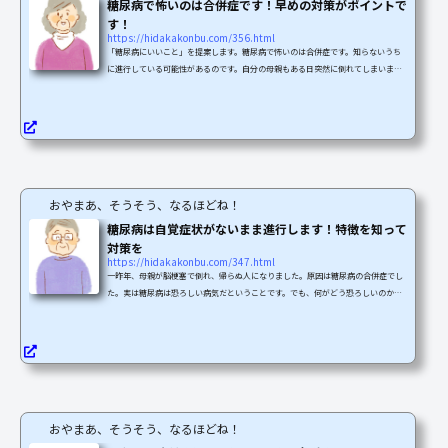
糖尿病で怖いのは合併症です！早めの対策がポイントで
す！
https://hidakakonbu.com/356.html
「糖尿病にいいこと」を提案します。糖尿病で怖いのは合併症です。知らないうち
に進行している可能性があるのです。自分の母親もある日突然に倒れてしまいまし
た。それまでは健康でいたのに・・・糖尿病とは、どんな症状で、どんな対応が大
切なのかを一度知っておくと、もしもの時にもあわてずに対応が出来ると思いませ
んか？糖尿病は早期発見、早期治療が一番大切なのです。賢く備えて健康な毎日を
送りましょう。糖尿病の特徴と現状平成28年の厚生労働省の調査によると、国内の
糖尿病患者数は、約1000万人を越えたと推定されています...
おやまあ、そうそう、なるほどね！
糖尿病は自覚症状がないまま進行します！特徴を知って
対策を
https://hidakakonbu.com/347.html
一昨年、母親が脳梗塞で倒れ、帰らぬ人になりました。原因は糖尿病の合併症でし
た。実は糖尿病は恐ろしい病気だということです。でも、何がどう恐ろしいのかよ
く分からないのです。糖尿病を分かりやすく知りたいと思いませんか？家族のため
にも、普段から健康に気をつけていたいのですが、何をどう気をつけると良いのか
を知りたいのです。この記事では糖尿病を分かりやすく解説していきます。糖尿病
には自覚症状がない？糖尿病の発見は、職場や市町村などで行われる健康診断でた
またま発見されたというケースが多いですよね。検査で毎...
おやまあ、そうそう、なるほどね！