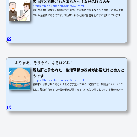
高血圧と診断されたあなたへ！なぜ危険なのか
https://hidakakonbu.com/662.html
気になる血圧の数値。健康診断で高血圧と診断されたあなたへ！高血圧の大きな要
因は生活習慣にあるのです。高血圧は脳や心臓に障害を起こすと言われています。
高血圧は本当にイヤですよね。今回は高血圧が治らないあなたのために！なぜ高血
圧が良くないのかご紹介します！まずは理解を深めて良い対策をしましょう！「血
圧」について再確認しましょう血液が血管の中を流れる時に血管の壁にかかる力が
「血圧」簡単に言うと、血管内の圧力のこと。心臓から流れる血液が、血管を押す
力。通常は動脈（特に上腕動脈）の圧力のことを指します...
おやまあ、そうそう、なるほどね！
脂肪肝と言われた！生活習慣の改善が必要だけどめんど
うです
https://hidakakonbu.com/402.html
脂肪肝と診断されたあなた！そのまま放っておくと危険です。診断されたというこ
とは、脂肪がたまって肝臓の働きが悪くなっているということです。自分の友人も
脂肪肝を気にせずに暴飲暴食を続けた結果、肝硬変になりました。おまけに色々な
合併症も発症しました。今はリハビリの毎日です。食事制限や禁酒、定期的な運動
の強制を受けたくなければ、今からすぐにライフスタイルを改善しなければなりま
せん。生活習慣の改善で、手遅れにならずに済むことがあります。この記事では脂
肪肝について解説いたします。毎日元気で過ごしたいです...