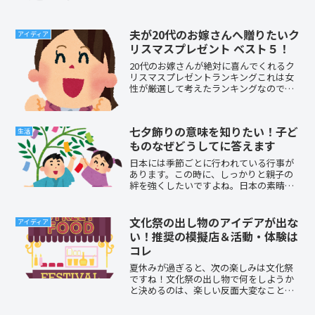
夫が20代のお嫁さんへ贈りたいク
アイディア
リスマスプレゼント ベスト５！
20代のお嫁さんが絶対に喜んでくれるク
リスマスプレゼントランキングこれは女
性が厳選して考えたランキングなので喜
んでくれること間違いなしです。なかな
か日頃の感謝を思っていても伝えられな
い男性のために考えました！
七夕飾りの意味を知りたい！子ど
生活
ものなぜどうしてに答えます
日本には季節ごとに行われている行事が
あります。この時に、しっかりと親子の
絆を強くしたいですよね。日本の素晴ら
しい伝統や文化を分かりやすく子どもに
伝えて、毎年やってくる行事の時にこそ
思い出してほしいのです。「まごころ」
文化祭の出し物のアイデアが出な
アイディア
という味付けがされた出来...
い！推奨の模擬店＆活動・体験は
コレ
夏休みが過ぎると、次の楽しみは文化祭
ですね！文化祭の出し物で何をしようか
と決めるのは、楽しい反面大変なことで
もあります。アイデアに困ったとき、ぜ
ひこの記事を読んでみてください。文化