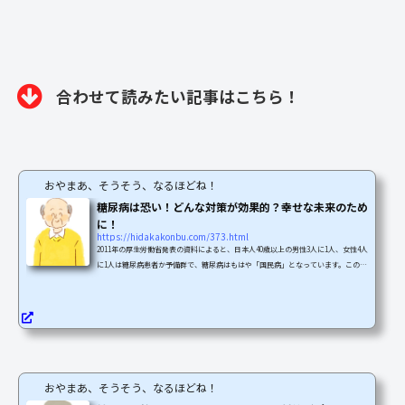
合わせて読みたい記事はこちら！
おやまあ、そうそう、なるほどね！
糖尿病は恐い！どんな対策が効果的？幸せな未来のため
に！
https://hidakakonbu.com/373.html
2011年の厚生労働省発表の資料によると、日本人40歳以上の男性3人に1人、女性4人
に1人は糖尿病患者か予備群で、糖尿病はもはや「国民病」となっています。この結
果からも分かる通り、あなたの身近にも糖尿病で苦しんでいる方がおられることで
しょう。自分の母親も健康に過ごしていましたが、3年前のある日突然に糖尿病の合
併症による脳血管障害が発症し、ほどなくして帰らぬ人になりました。大切な人や
身近な人のためにも糖尿病を正しく理解して、健康な身体を作り、健康な毎日を過
ごしたいですよね。この記事では・糖尿病の恐ろしさ ...
おやまあ、そうそう、なるほどね！