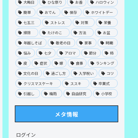
大晦日
ひな祭り
お香
ハロウィン
簡単
おでん
保存
ホワイトデー
七五三
ストレス
対策
栄養
掃除
たけのこ
方法
お盆
年越しそば
敬老の日
家事
時期
悩み
七夕
アロマ
節分
柿
皮
症状
嫁
食事
ランキング
文化の日
過ごし方
入学祝い
コツ
クリスマスケーキ
ススキ
卒業式
引越し
梅雨
自由研究
小学校
メタ情報
ログイン