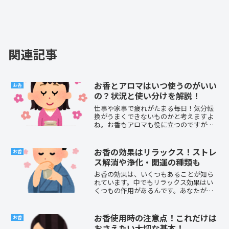
関連記事
お香とアロマはいつ使うのがいい
お香
の？状況と使い分けを解説！
仕事や家事で疲れがたまる毎日！気分転
換がうまくできないものかと考えますよ
ね。お香もアロマも役に立つのですが、
どちらがベストなのか迷うことはありま
せんか？そんなあなたに、お香とアロマ
のおすすめ使用方法を発表します。以前
お香の効果はリラックス！ストレ
お香
からお香に親しんできた筆...
ス解消や浄化・開運の種類も
お香の効果は、いくつもあることが知ら
れています。中でもリラックス効果はい
くつもの作用があるんです。あなたが求
めている効果がありますか？今回は、お
香の効果を分かりやすくまとめてみまし
た。特にリラックスの観点から解説して
お香使用時の注意点！これだけは
お香
います。あなたもぜひお香...
おさえたい大切な基本！