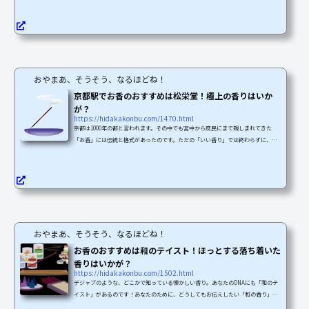
れていますが、この商品、特別に高価格なものではなく、京都の伝統と格式が作り
出した傑作の一品なんですね。自分も「香りの世界」を教わった方からすすめられ
て初めて知ったものなんです！昔から変わらずに作られている癒やしとリラックス
ができる香りをご紹介しますね。リラックスの場面やすら...
おやまあ、そうそう、なるほどね！
京都駅でお香のおすすめは松栄堂！極上の香りはいか
が？
https://hidakakonbu.com/1470.html
京都は1000年の都と言われます。その中でも宮中から庶民にまで親しまれてきた
「お香」には伝統と格式があったのです。ただの「いい香り」では終わらずに、深
くて広い伝統の裏づけがあるのです。歴史と共に今に受け継がれてきた、通をうな
らせる香りはいかがでしょうか。 京都駅を降りるとすぐに出会うことが出来る、実
際に見て触れて香りを確かめることができる香老舗を紹介します。地元の京都から
の情報なので、ご安心くださいね！熟練の職人技が作り出す洗練された香り松栄堂
さんのホームページをくまなく見ると、しっかりと歴...
おやまあ、そうそう、なるほどね！
お香のおすすめは和のテイスト！ほっとする落ち着いた
香りはいかが？
https://hidakakonbu.com/1502.html
デジャブのような、どこかで知っている懐かしい香り。あなたのDNAにも「和のテ
イスト」があるのです！あなたのために、どうしてもお伝えしたい「和の香り」を
お知らせします。全国各地のおもてなしを最重要にしている施設で用いている代表