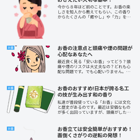
今から８年ほど前のことです。お香の楽
しさを知人から教えてもらい、この香り
からたくさんの「癒やし」や「力」をも
らえるようになりました。毎日の生活に
「お香」がとても強い味方となったので
す。その頃に、お香の楽しみを皆さんに
ブログで伝えたいと考えて...
お香の注意点と頭痛や煙の問題が
お香
心配なあなたへ
最近良く見る「安いお香」ってどう？頭
痛や煙のリスクは大丈夫なの？どれも心
配な問題です。でも心配いりません。お
香を使う場合に注意したいポイントをま
とめました。この注意を守ると問題はク
リアしますよ。本物と出会って、癒やし
お香のおすすめ!日本が誇る名工
お香
と安らぎを味わうことがで...
の技が生み出す和の香り
私達が普段使っている「お香」には文化
と歴史があるのです。最近は安価なもの
が多く出回っていますが、頭痛がしたり
合わない種類のものが多くなっていま
す。心当たりはありませんか？確かな伝
統と実績に裏付けられた、日本人が昔か
お香立ては安全簡単がおすすめ！
お香
ら大切にしてきた香りは裏切...
面倒くさがりの逆転の発想！