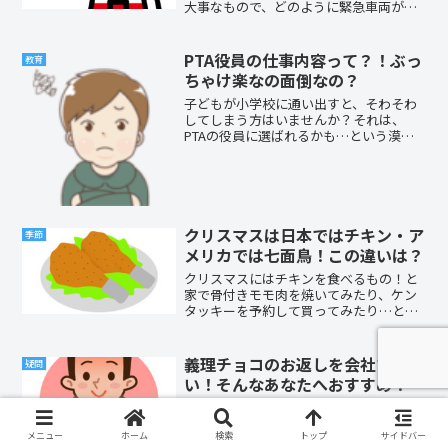
大事なもので、どのように緊急車両が出
動するのか調べてみました。すると、ス
マホや携帯電話はいくつか注意したい問
題がありました。今回の記事では、119番
PTA役員の仕事内容って？！ぶっ
教育
の緊急連絡から出...
ちゃけ楽なの面倒なの？
子どもが小学校に通い出すと、そわそわ
してしまう方はいませんか？それは、
PTAの役員に選ばれるかも…という漠然
とした不安があるからではないでしょう
か。忙しそう、大変そう、面倒そう。PTA
の役員にはそんな印象が付きまといます
が、実際、役員になる...
クリスマスは日本ではチキン・ア
季節
メリカでは七面鳥！この違いは？
クリスマスにはチキンを食べるもの！と
家で骨付きモモ肉を焼いてみたり、ケン
タッキーを予約して買ってみたり…と毎
年楽しんでいます。でもアメリカでは七
面鳥を食べているのですよね！七面鳥、
調理してみようかな～買ってみようかな
義理チョコのお返しを会社でした
疑問
～と思うのですが、お値段...
い！そんなあなたへおすすめ！
「チョコもらえたのは嬉しいけどお返
し…どうしよう！？」いくつになっても
メニュー
ホーム
検索
トップ
サイドバー
バレンタインにチョコをもらえるのは嬉