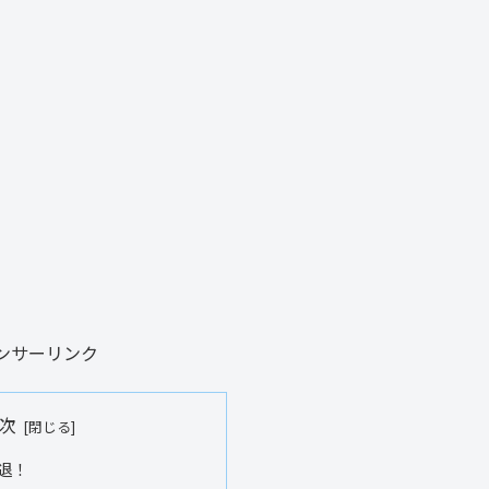
ンサーリンク
次
退！