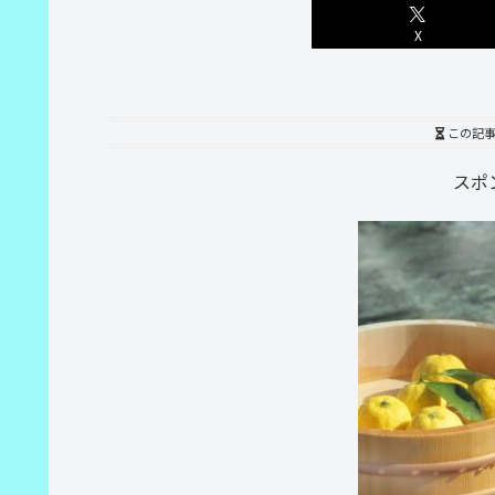
X
この記
スポ