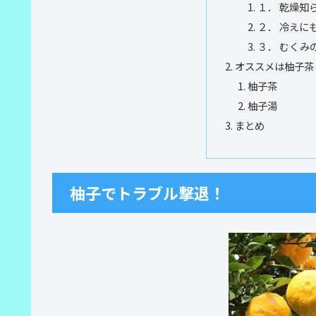
１． 乾燥知
２． 冷えに
３． むくみ
オススメは柚子茶
柚子茶
柚子湯
まとめ
柚子でトラブル撃退！