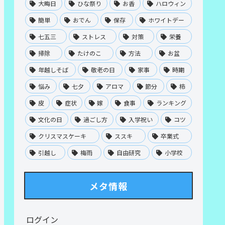
大晦日
ひな祭り
お香
ハロウィン
簡単
おでん
保存
ホワイトデー
七五三
ストレス
対策
栄養
掃除
たけのこ
方法
お盆
年越しそば
敬老の日
家事
時期
悩み
七夕
アロマ
節分
柿
皮
症状
嫁
食事
ランキング
文化の日
過ごし方
入学祝い
コツ
クリスマスケーキ
ススキ
卒業式
引越し
梅雨
自由研究
小学校
メタ情報
ログイン