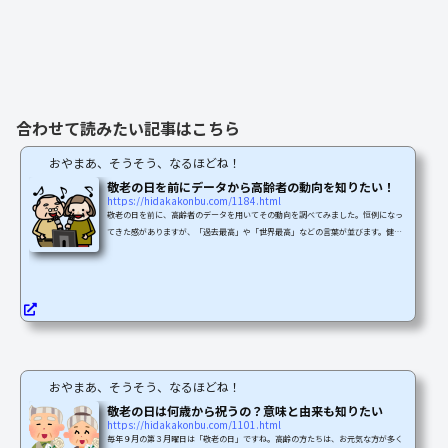
合わせて読みたい記事はこちら
おやまあ、そうそう、なるほどね！
敬老の日を前にデータから高齢者の動向を知りたい！
https://hidakakonbu.com/1184.html
敬老の日を前に、高齢者のデータを用いてその動向を調べてみました。恒例になっ
てきた感がありますが、「過去最高」や「世界最高」などの言葉が並びます。健康
志向や保健医療などへの関心も高いのですね。よりよくご高齢の方々に感謝し長寿
を祝うことができるように傾向と対策を考えてみました。統計から見た高齢者の動
向総務省統計局では「敬老の日」を迎えるに当たって、統計からみた我が国の高齢
者のすがたについて取りまとめました。データは統計トピックスNo.103を参照しま
した。（平成29年9月発表の資料です）総人口が21万人減少...
おやまあ、そうそう、なるほどね！
敬老の日は何歳から祝うの？意味と由来も知りたい
https://hidakakonbu.com/1101.html
毎年９月の第３月曜日は「敬老の日」ですね。高齢の方たちは、お元気な方が多く