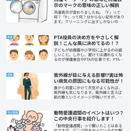
示のマークの意味の正しい解説
洗濯表示が変わりましたね。「F」って
何？「P」って何？分からない記号があり
ます。クリーニングに出すしかないの？
疑問は増えますよね。そこで、この記事
では「洗濯マーク」を分かりやすく説明
します。何がどう変わったのか、要点を
PTA役員の決め方をやさしく解
教育
おさえるとスッキリしますよ！
説！こんな風に決めてるの！？
子どもが幼稚園や小学校に上がるのは嬉
しいこと。しかし、避けては通れなくな
るのが保護者会やPTAの仕事です。PTA役
員の決め方には、いろいろあるようです
ね。これから役員の選出が行われる方
は、ちょっと予習しておきませんか？い
紫外線が目に与える影響!?実は怖
健康
ざ始まって揉めないよ...
い病気の原因にもなる可能性が！
春から初夏にかけて天気がよくなれば、
紫外線も気になります。紫外線と言えば
肌の敵というイメージが強いですが、実
は目にとってもよくないものなのです。
紫外線を浴びることで、目が受ける影響
とは何でしょう。紫外線をむやみに怖が
動物愛護週間のイベントはいつ？
地元情報
るのではなく、影響について詳しく知っ
この中央行事を紹介します！
ておきましょう。
「動物愛護週間」って聞いたことはある
のですが、どこで何をやっているのか解