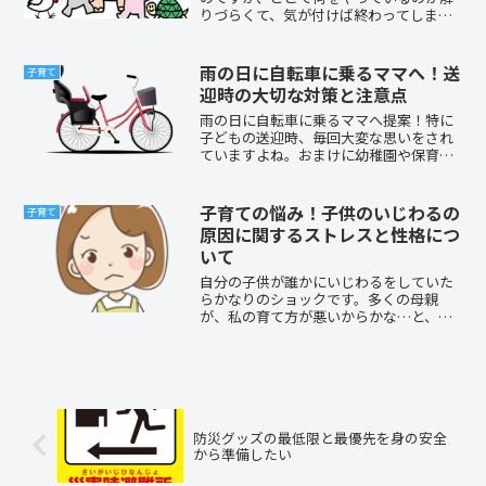
りづらくて、気が付けば終わってしまっ
ているなんてことありませんか？！令和
になったのを機会に動物愛護週間を知
り、開催されているフェスティバルに足
雨の日に自転車に乗るママへ！送
子育て
を運んでみましょう！！ここ...
迎時の大切な対策と注意点
雨の日に自転車に乗るママへ提案！特に
子どもの送迎時、毎回大変な思いをされ
ていますよね。おまけに幼稚園や保育所
からは、あれこれ制限や指摘が。中でも
雨降りになると、もう大変！そんなあな
たへ「雨の日対策」と「雨の日の注意
子育ての悩み！子供のいじわるの
子育て
点」を提案！心も身体もゆったりと、楽
原因に関するストレスと性格につ
しくできるポイントを提案します。
いて
自分の子供が誰かにいじわるをしていた
らかなりのショックです。多くの母親
が、私の育て方が悪いからかな…と、落
ち込みますよね。いじわるがストレスか
ら来ているものなら、それを取り除いて
あげれば いじわるをすることはなくなっ
ていくはず。この記事では、子供のいじ
わるにどう対応していくか、具体的な考
えを紹介します。
防災グッズの最低限と最優先を身の安全
から準備したい