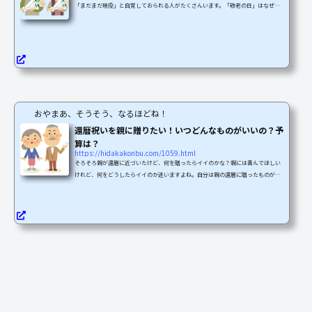
「まだまだ現役」と自覚しておられる人がたくさんいます。「敬老の日」はなぜ、
どうして行うのか、また、誰のお祝いなのか。などしっかり知りたいですよね。こ
の疑問をスッキリできるように解説します。敬老の日の意味と由来敬老の日の意味
敬老の日が国民の祝日と制定されたのが、１９６６年（昭和４１年）９月１５日。
現在は、毎年９月の第３月曜日に行われています（２００３年より）。この日に何
をするのかというと「多年に渡って社会に尽くしてきた老...
おやまあ、そうそう、なるほどね！
還暦祝いを親に贈りたい！いつどんなものがいいの？予
算は？
https://hidakakonbu.com/1059.html
そろそろ親が還暦に近づいたけど、何を贈ったらイイのかな？親には喜んでほしい
けれど、何をどうしたらイイのか迷いますよね。自分は親の還暦に贈ったものが使
われずにタンスの中で眠っていたのを見つけたことがありました。結局「何を贈る
か」についてのリサーチ不足が原因だったのです。かなりのショックでした。そん
なあなたに、リサーチをしっかりすることをおすすめします。最近のトレンドやア
イテムのこと、タイミングや費用について解説します。還暦祝いの由来とトレンド
還暦のお祝い還暦は満６０歳（数え年６１歳）のお祝いで...