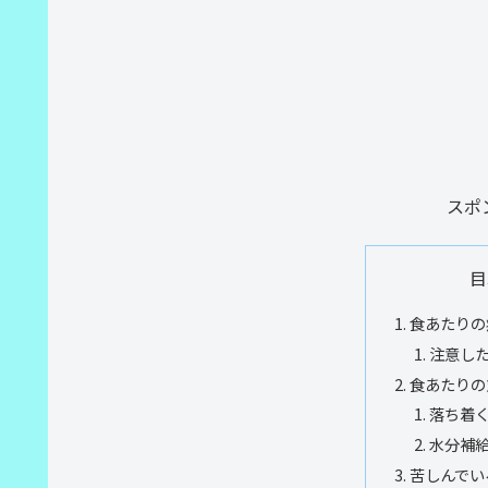
スポ
目
食あたりの
注意し
食あたりの
落ち着
水分補
苦しんでい