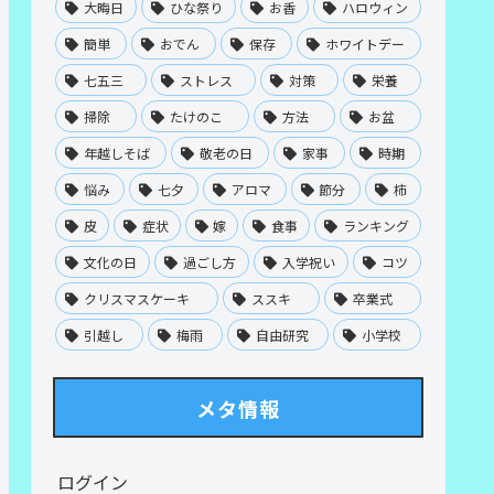
大晦日
ひな祭り
お香
ハロウィン
簡単
おでん
保存
ホワイトデー
七五三
ストレス
対策
栄養
掃除
たけのこ
方法
お盆
年越しそば
敬老の日
家事
時期
悩み
七夕
アロマ
節分
柿
皮
症状
嫁
食事
ランキング
文化の日
過ごし方
入学祝い
コツ
クリスマスケーキ
ススキ
卒業式
引越し
梅雨
自由研究
小学校
メタ情報
ログイン