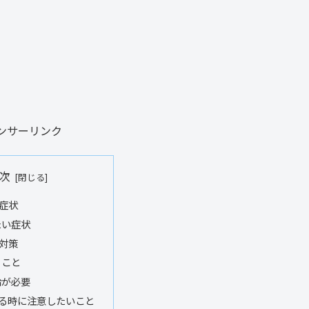
ンサーリンク
次
症状
たい症状
対策
くこと
給が必要
る時に注意したいこと