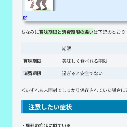
めてみましたので、ご参考ください。今すぐにで
す！食中毒とは食中毒の発症原因は、細菌やウイ
を食べたことによります。中でも細菌が原因の食
と言い、食中毒の発生件数の７割から９割を占め
の特徴として、頭痛や発熱、嘔吐や腹痛、下痢な
げられます。重症化しやすいのは高齢...
ちなみに
賞味期限と消費期限の違い
は下記のとおり
期限
賞味期限
美味しく食べれる期限
消費期限
過ぎると安全でない
＜いずれも未開封でしっかり保存されていた場合に
注意したい症状
・風邪の症状に似ている