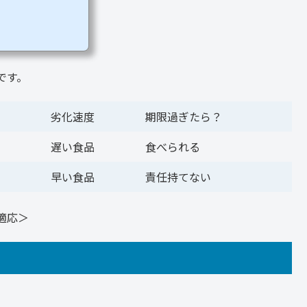
も始めたい対策が必見で
ルスなどが含まれた食品
中毒を「細菌性食中毒」
ています。食中毒の症状
どの急性の胃腸障害があ
です。
劣化速度
期限過ぎたら？
遅い食品
食べられる
早い食品
責任持てない
適応＞