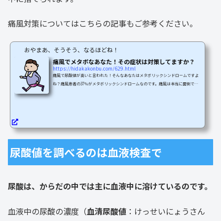
痛風対策についてはこちらの記事もご参考ください。
おやまあ、そうそう、なるほどね！
痛風でメタボなあなた！その症状は対策してますか？
https://hidakakonbu.com/629.html
痛風で尿酸値が高いと言われた！そんなあなたはメタボリックシンドロームですよ
ね？痛風患者の37％がメタボリックシンドロームなのです。痛風は本当に面倒です
よね。今回は尿酸値が下がらないあなたのために！高尿酸血症の原因と対策につい
てご紹介します！ここでスッキリ解放されましょう！痛風はからだ全体にかかわる
病気です足指の激痛発作は痛風の部分的な側面でしかない激痛発作は、痛風の症状
中の一部でしかないのです。痛風は『尿酸』がからだの中に異常にたまる、からだ
全体の病気なのです。尿酸がからだの中に異常に蓄積され...
尿酸値を調べるのは血液検査で
尿酸は、からだの中では主に血液中に溶けているのです。
血液中の尿酸の濃度（
血清尿酸値
：けっせいにょうさん