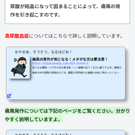
尿酸が結晶になって固まることによって、痛風の発
作を引き起こすのです。
高尿酸血症
についてはこちらで詳しく説明しています。
おやまあ、そうそう、なるほどね！
痛風の発作が気になる！メタボな方は要注意！
https://hidakakonbu.com/624.html#i-3
気になる痛風！メタボな方は要注意！いつ激痛が出てくるか心配ですよね。痛風は
身体の中の尿酸が原因なのです。痛風の突然現れる激痛は本当に味わいたくないで
すよね。今回は、痛風が治らないあなたのために！痛風の原因と対策についてご紹
介します。賢い対策で、あの痛みとサヨナラしましょう。痛風体質や遺伝、生活習
慣や食習慣などによって、ある日突然に関節がとんでもない激痛に襲われるです。
このような症状は痛風発作と呼ばれ、典型的に痛風の初期段階に現れる症状なので
す。この症状を放っておくと、やがて腎臓に影響が及んだ...
痛風発作については下記のページをご覧ください。分かり
やすく説明していますよ。
おやまあ、そうそう、なるほどね！