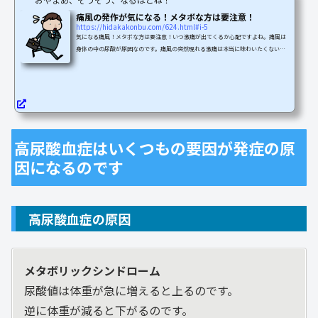
痛風の発作が気になる！メタボな方は要注意！
https://hidakakonbu.com/624.html#i-5
気になる痛風！メタボな方は要注意！いつ激痛が出てくるか心配ですよね。痛風は
身体の中の尿酸が原因なのです。痛風の突然現れる激痛は本当に味わいたくないで
すよね。今回は、痛風が治らないあなたのために！痛風の原因と対策についてご紹
介します。賢い対策で、あの痛みとサヨナラしましょう。痛風体質や遺伝、生活習
慣や食習慣などによって、ある日突然に関節がとんでもない激痛に襲われるです。
このような症状は痛風発作と呼ばれ、典型的に痛風の初期段階に現れる症状なので
す。この症状を放っておくと、やがて腎臓に影響が及んだ...
高尿酸血症はいくつもの要因が発症の原
因になるのです
高尿酸血症の原因
メタボリックシンドローム
尿酸値は体重が急に増えると上るのです。
逆に体重が減ると下がるのです。