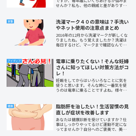
ですが、毎年誰にいくらあげるか悩みま
せんか？私も、他の親戚と差がありすぎ
ると気まずいので、毎年ハラハラしなが
らお年玉をあげています。でも、新年
早々こんな風に悩むのは気分がよくない
洗濯マーク４０の意味は？手洗い
家事
ですよね。そこでこの記事で...
やネット使用の注意点まとめ
2016年の12月から洗濯マークが新しくな
りましたね。もう覚えましたか？洗濯は
毎日するけど、マークまで確認なんてあ
んまりしませんよね。気になっていた
「４０の数字」には、どんな意味がある
のか解説します。「手洗い」や「ネット
電車に乗りたくない！そんな妊婦
アイディア
使用」の場合の注意点も分かりやすく説
さんに知ってほしい対策方法がコ
明します。これで洗濯マークは大丈夫！
レ！
スッキリしますよ！
妊娠をしてからはいろいろなことに気を
使うと思います。そんな時に一番気を使
うのは電車に乗ることですよね。様々な
ことがあるのですが先輩の妊婦の方はど
のようにして対処していたのか気になり
ますと思います。そこで今回は先輩妊婦
脂肪肝を治したい！生活習慣の見
健康
の方が電車に乗るときに対処していた方
直しが症状を改善します
法についてお伝えします。
あなたは健康診断を受けていますか？仕
事はしっかりやってるけど運動不足にな
ってませんか？自分へのご褒美で、美味
しいものをたくさん食べてますか？お酒