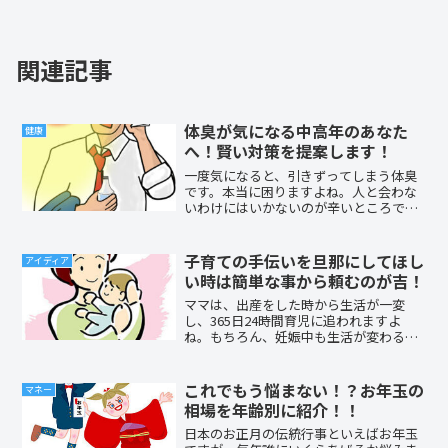
関連記事
体臭が気になる中高年のあなた
健康
へ！賢い対策を提案します！
一度気になると、引きずってしまう体臭
です。本当に困りますよね。人と会わな
いわけにはいかないのが辛いところです
よね。この辛さを分かってもらえないの
で、さらに凹んでしまいます。清潔には
しているけど、治る気がしない。そんな
子育ての手伝いを旦那にしてほし
アイディア
あなたへ！自分も納得でき...
い時は簡単な事から頼むのが吉！
ママは、出産をした時から生活が一変
し、365日24時間育児に追われますよ
ね。もちろん、妊娠中も生活が変わる部
分はありますが、まだ1人の時間を確保す
ることもできますし、それこそ、体調が
悪いときには横になって、ゆっくり休む
これでもう悩まない！？お年玉の
マネー
ことも出来ます。しかし...
相場を年齢別に紹介！！
日本のお正月の伝統行事といえばお年玉