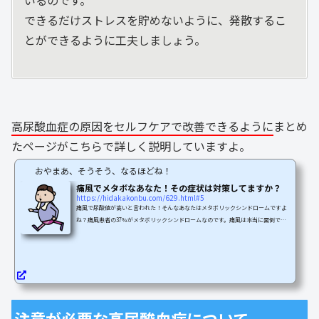
いるのです。
できるだけストレスを貯めないように、発散するこ
とができるように工夫しましょう。
高尿酸血症の原因をセルフケアで改善できるように
まとめ
たページがこちらで詳しく説明していますよ。
おやまあ、そうそう、なるほどね！
痛風でメタボなあなた！その症状は対策してますか？
https://hidakakonbu.com/629.html#5
痛風で尿酸値が高いと言われた！そんなあなたはメタボリックシンドロームですよ
ね？痛風患者の37％がメタボリックシンドロームなのです。痛風は本当に面倒です
よね。今回は尿酸値が下がらないあなたのために！高尿酸血症の原因と対策につい
てご紹介します！ここでスッキリ解放されましょう！痛風はからだ全体にかかわる
病気です足指の激痛発作は痛風の部分的な側面でしかない激痛発作は、痛風の症状
中の一部でしかないのです。痛風は『尿酸』がからだの中に異常にたまる、からだ
全体の病気なのです。尿酸がからだの中に異常に蓄積され...
注意が必要な高尿酸血症について