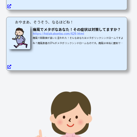
このような症状は痛風発作と呼ばれ、典型的に痛風の初期段階に現れる症状なので
す。この症状を放っておくと、やがて腎臓に影響が及んだ...
おやまあ、そうそう、なるほどね！
痛風でメタボなあなた！その症状は対策してますか？
https://hidakakonbu.com/629.html
痛風で尿酸値が高いと言われた！そんなあなたはメタボリックシンドロームですよ
ね？痛風患者の37％がメタボリックシンドロームなのです。痛風は本当に面倒です
よね。今回は尿酸値が下がらないあなたのために！高尿酸血症の原因と対策につい
てご紹介します！ここでスッキリ解放されましょう！痛風はからだ全体にかかわる
病気です足指の激痛発作は痛風の部分的な側面でしかない激痛発作は、痛風の症状
中の一部でしかないのです。痛風は『尿酸』がからだの中に異常にたまる、からだ
全体の病気なのです。尿酸がからだの中に異常に蓄積され...