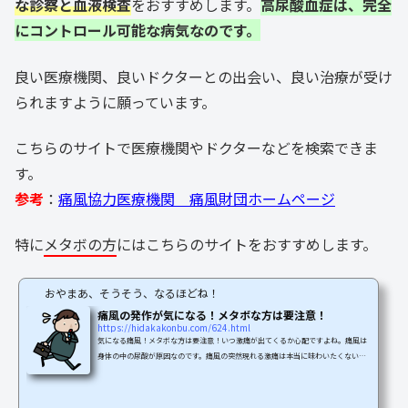
な診察と血液検査
をおすすめします。
高尿酸血症は、完全
にコントロール可能な病気なのです。
良い医療機関、良いドクターとの出会い、良い治療が受け
られますように願っています。
こちらのサイトで医療機関やドクターなどを検索できま
す。
参考
：
痛風協力医療機関 痛風財団ホームページ
特に
メタボの方
にはこちらのサイトをおすすめします。
おやまあ、そうそう、なるほどね！
痛風の発作が気になる！メタボな方は要注意！
https://hidakakonbu.com/624.html
気になる痛風！メタボな方は要注意！いつ激痛が出てくるか心配ですよね。痛風は
身体の中の尿酸が原因なのです。痛風の突然現れる激痛は本当に味わいたくないで
すよね。今回は、痛風が治らないあなたのために！痛風の原因と対策についてご紹
介します。賢い対策で、あの痛みとサヨナラしましょう。痛風体質や遺伝、生活習
慣や食習慣などによって、ある日突然に関節がとんでもない激痛に襲われるです。