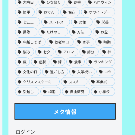
大晦日
ひな祭り
お香
ハロウィン
簡単
おでん
保存
ホワイトデー
七五三
ストレス
対策
栄養
掃除
たけのこ
方法
お盆
年越しそば
敬老の日
家事
時期
悩み
七夕
アロマ
節分
柿
皮
症状
嫁
食事
ランキング
文化の日
過ごし方
入学祝い
コツ
クリスマスケーキ
ススキ
卒業式
引越し
梅雨
自由研究
小学校
メタ情報
ログイン