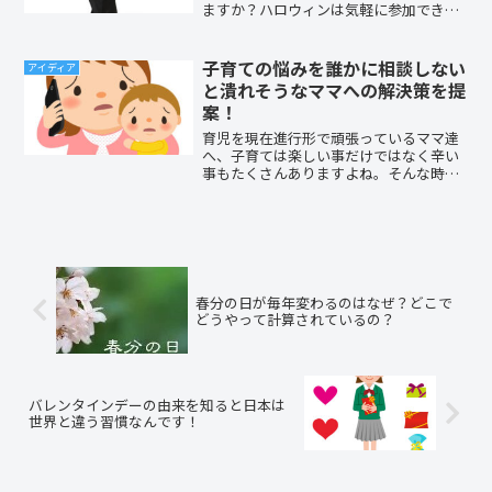
ますか？ハロウィンは気軽に参加できる
「お祭り」です。仮装やフェイスペイン
トで盛り上がりたいですね。この記事で
はハロウィンの楽しみ方や具体的な傾向
子育ての悩みを誰かに相談しない
アイディア
をお知らせします。なかでも...
と潰れそうなママへの解決策を提
案！
育児を現在進行形で頑張っているママ達
へ、子育ては楽しい事だけではなく辛い
事もたくさんありますよね。そんな時
に、相談できる相手はいますでしょう
か？誰かに相談する事で気持ちが楽にな
ったり、共感してもらえるだけで1人では
ないと思えたりしますよね？...
春分の日が毎年変わるのはなぜ？どこで
どうやって計算されているの？
バレンタインデーの由来を知ると日本は
世界と違う習慣なんです！