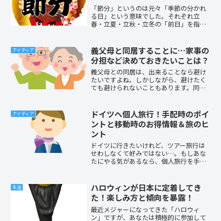
「節分」というのは元々「季節の分かれ
る日」という意味でした。それぞれ立
春・立夏・立秋・立冬の「前日」を指し
ていたんですね。現在は一般的に「立春
の前日だけ」を指すようになったので
す。節分が年に４回だなんて驚きますよ
義父母と同居することに…家事の
アイディア
ね!?節分と聞くと豆まき…豆...
分担など決めておきたいことは？
義父母との同居は、出来ることなら避け
たいですよね。しかしながら、避けたく
ても避けられないこともあります。同居
することになったとき、お互いに気兼ね
なく生活をするために2世帯住宅にできる
のであればいいですが、必ず2世帯住宅に
ドイツへ個人旅行！手配時のポイ
アイディア
出来るとも限らないで...
ントと移動時のお得情報＆旅のヒ
ント
ドイツに行きたいけれど、ツアー旅行は
せわしなくて好みではない…。もしあな
たにやる気があるなら、個人旅行を手配
してはいかがでしょうか？今回は、初め
てだけど個人旅行したい！というあなた
のため、旅行の手配時に大切なポイント
ハロウィンが日本に定着してき
生活
と移動時のお得情報、知っ...
た！楽しみ方と傾向を暴露！
最近メジャーになってきた「ハロウィ
ン」ですが、あなたは積極的に参加して