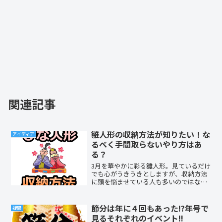
関連記事
雛人形の収納方法が知りたい！な
アイディア
るべく手間取らないやり方はあ
る？
3月を華やかに彩る雛人形。見ているだけ
でも心がうきうきとしますが、収納方法
に頭を悩ませている人も多いのではない
でしょうか？雛人形はとてもデリケート
な装飾品ですが、どのような収納方法が
あるのか気になりませんか？今回は、な
節分は年に４回もあった!?年号で
疑問
るべく手間取らない収納方法をご紹介し
見るそれぞれのイベント!!
ましょう。モノグサさん、必読です！