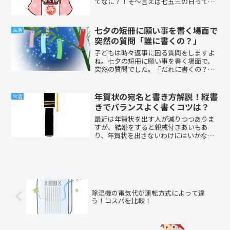
てなに？！そ～言えば七五三の日ってい
つ？！早生まれはいつやればいいの？お
参りって行かなくてはいけないの？！お
参りに行かなかったら、子供に災難がか
七夕の短冊に願い事を書く場面で
生活
かってしまう？！なんて、...
突然の質問「誰に書くの？」
子どもは時々返事に困る質問をしますよ
ね。七夕の短冊に願い事を書く場面で、
突然の質問でした。「だれに書くの？」
そんなことがあったので、「いつどこで
誰が何を」といった基本的なことを知っ
ておく必要があるな、と考えるようにな
年賀状の宛名と書き方解説！縦書
生活
りました。この記事では、...
きでバランスよく書くコツは？
最近は年賀状を出す人が減りつつありま
すが、結婚をすると親戚付きあいもあ
り、年賀状を出さないわけにはいかない
ですよね。年賀状を書くとき、宛名って
上手く書けますか？書き終わって見てみ
たら右に寄りすぎて不自然な空間ができ
てしまったり、左に寄りすぎ...
除湿機の電気代が運転方式によって違
う！コスパを比較！