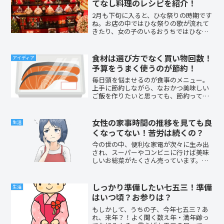
てなし料理のレシピを紹介！
2月も下旬に入ると、ひな祭りの時期です
ね。お店の中ではひな祭りの歌が流れて
きたり、女の子のいるおうちではひな人
形を飾ったり、はたまた、ひな祭りの時
期によく見かける雛あられや桜餅を食べ
たり。この時期の楽しみ方はそれぞれに
食材は選び方でなく買い物回数！
アイディア
たくさんあります。そし...
予算をうまく使うのが節約！
毎日頭を悩ませるのが食事のメニュー。
上手に節約しながら、なおかつ美味しい
ご飯を作りたいと思っても、節約ってな
かなかうまくいかないんですよね。節約
するぞ!と思っても結局いつも予算オーバ
ー・・・。気が付けば同じものがいくつ
女性の家事時間の推移を見ても良
生活
も冷蔵庫にあったり、使...
くなってない！苦労は続くの？
今の世の中、便利な家電が次々に生み出
され、スーパーやコンビニに行けば美味
しいお総菜がたくさん売っています。そ
んなものがなく全て人の力で家事を行っ
ていた時代に比べると、今はずいぶんラ
クになったし、かかる時間も短くなった
しっかり準備したい七五三！準備
生活
と考える人は多いと思いま...
はいつ頃？お参りは？
もしかして、うちの子、今年七五三？あ
れ、来年？！よく聞く数え年・満年齢っ