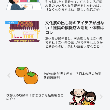
引っ越しをする時って、住むところが変
わるのでいろんな手続きをしなければい
けなくなりますよね。新しい生活が始ま
るのは、ドキドキしたりワクワクした
り、いろんな気持ちがあるかと思いま
す。数年ごとに異動があるような転勤族
文化祭の出し物のアイデアが出な
アイディア
のみなさんももちろん全国にた...
い！推奨の模擬店＆活動・体験は
コレ
夏休みが過ぎると、次の楽しみは文化祭
ですね！文化祭の出し物で何をしようか
と決めるのは、楽しい反面大変なことで
もあります。アイデアに困ったとき、ぜ
ひこの記事を読んでみてください。文化
祭の出し物に関するアイデアを、比較的
簡単なものから集めてみま...
柿の効能が凄すぎる！？日本の秋の味覚
を徹底解明
衣替えの収納術！さまざまな圧縮袋をご
紹介！