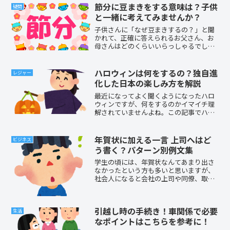
由研究のテーマが決まらないあなたのた
節分に豆まきをする意味は？子供
疑問
めに！自由研究のテーマの...
と一緒に考えてみませんか？
子供さんに「なぜ豆まきするの？」と聞
かれて、正確に答えられるお父さん、お
母さんはどのくらいいらっしゃるでしょ
うか？2月3日は節分です。「鬼は外！福
は内！」誰でも一度は聞いたことのある
フレーズですね。幼稚園や学校で子ども
ハロウィンは何をするの？独自進
レジャー
さん達が鬼のお面を作っ...
化した日本の楽しみ方を解説
最近になってよく聞くようになったハロ
ウィンですが、何をするのかイマイチ理
解されていませんよね。この記事でハロ
ウィンは、日本で何をするのがふさわし
いのかを説明します。ネットや携帯と同
時期に注目されるようになったのがハロ
年賀状に加える一言 上司へはど
ビジネス
ウィンです。これは平成に...
う書く？パターン別例文集
学生の頃には、年賀状なんてあまり出さ
なかったという方も多いと思いますが、
社会人になると会社の上司や同僚、取引
先とのつながりも大事ですから、年賀状
を書く機会もまた増えてきますよね。私
も、社会人になってからは年末年始休み
引越し時の手続き！車関係で必要
の前の最後の大仕事！と思...
生活
なポイントはこちらを参考に！