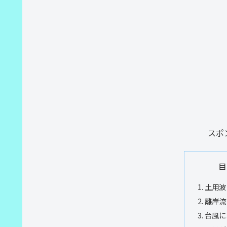
スポ
目
土用波
離岸流
台風に