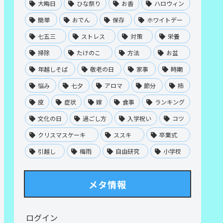
大晦日
ひな祭り
お香
ハロウィン
簡単
おでん
保存
ホワイトデー
七五三
ストレス
対策
栄養
掃除
たけのこ
方法
お盆
年越しそば
敬老の日
家事
時期
悩み
七夕
アロマ
節分
柿
皮
症状
嫁
食事
ランキング
文化の日
過ごし方
入学祝い
コツ
クリスマスケーキ
ススキ
卒業式
引越し
梅雨
自由研究
小学校
メタ情報
ログイン