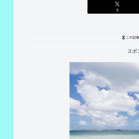
X
この記
スポ