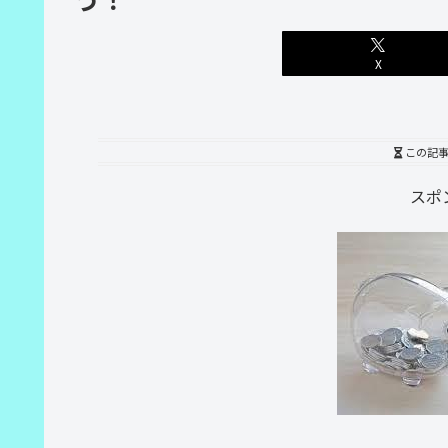
X
この記
スポ