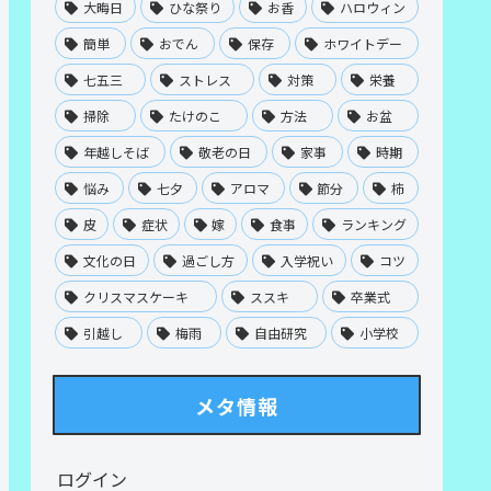
大晦日
ひな祭り
お香
ハロウィン
簡単
おでん
保存
ホワイトデー
七五三
ストレス
対策
栄養
掃除
たけのこ
方法
お盆
年越しそば
敬老の日
家事
時期
悩み
七夕
アロマ
節分
柿
皮
症状
嫁
食事
ランキング
文化の日
過ごし方
入学祝い
コツ
クリスマスケーキ
ススキ
卒業式
引越し
梅雨
自由研究
小学校
メタ情報
ログイン