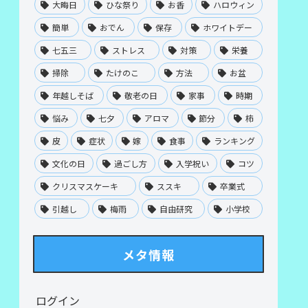
大晦日
ひな祭り
お香
ハロウィン
簡単
おでん
保存
ホワイトデー
七五三
ストレス
対策
栄養
掃除
たけのこ
方法
お盆
年越しそば
敬老の日
家事
時期
悩み
七夕
アロマ
節分
柿
皮
症状
嫁
食事
ランキング
文化の日
過ごし方
入学祝い
コツ
クリスマスケーキ
ススキ
卒業式
引越し
梅雨
自由研究
小学校
メタ情報
ログイン