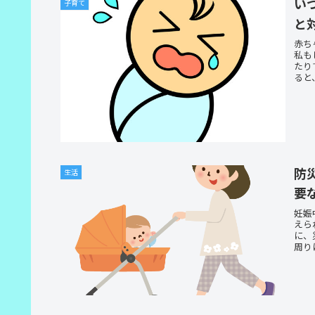
い
子育て
と
赤ち
私も
たり
ると
防
生活
要
妊娠
えら
に、
周り