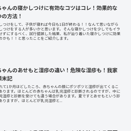
ちゃんの寝かしつけに有効なコツはコレ！効果的な
つの方法！
しつけをして、子供が寝れば今日も1日が終わる！！なんて思いながら
しつけをする人が多いかと思います。そんな寝かしつけを少しでもイラ
せずにするべく、試行錯誤した結果、私が辿り着いた寝かしつけに効果
のかも！！と思ったことをご紹介します。
ちゃんのあせもと湿疹の違い！危険な湿疹も！我家
顛末記
れて1か月ほどしたころ、赤ちゃんの顔にポツポツと湿疹が出てくるこ
あります。ほとんどの赤ちゃんは乳児湿疹と診断されるのですが、中に
児湿疹と診断を受けても違う場合があります。夏ですとあせもという診
ありますが、ほとんどが乳児湿疹と...