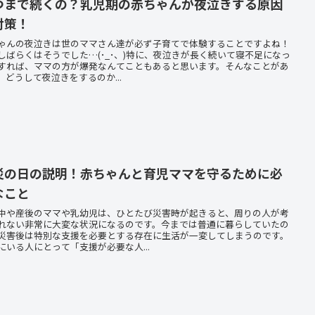
つまで続くの？乳児期の赤ちゃんが夜泣きする原因
対策！
ゃんの夜泣きは世のママさん達が必ず子育てで体験することですよね！
しばらくはそうでした…(･_･、)特に、夜泣きが長く続いて寝不足になっ
すれば、ママの方が爆発なんてこともあると思います。そんなことがあ
、どうして夜泣きをするのか...
災の日の説明！赤ちゃんと育児ママを守るために必
なこと
中や産後のママや乳幼児は、ひとたび災害時が起きると、周りの人が考
れない非常に大変な状況になるのです。今までは普通に暮らしていたの
災害後は特別な支援を必要とする存在に生活が一変してしまうのです。
にいる人にとって「支援が必要な人...