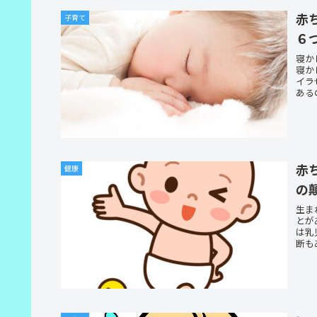
赤
子育て
６
寝か
寝か
イラ
ある
赤
健康
の
生ま
とが
は乳
断も