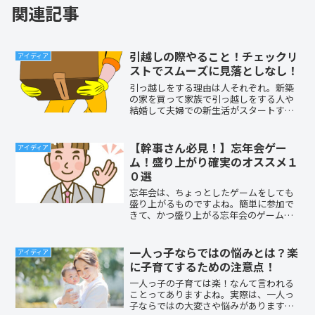
関連記事
引越しの際やること！チェックリ
アイディア
ストでスムーズに見落としなし！
引っ越しをする理由は人それぞれ。新築
の家を買って家族で引っ越しをする人や
結婚して夫婦での新生活がスタートする
人、大学に進学するにあたって一人暮ら
しを始める人。その他にもいろんな状況
が考えられますが、共通しているのは、
【幹事さん必見！】忘年会ゲー
アイディア
みんな引っ越しをするにあ...
ム！盛り上がり確実のオススメ１
０選
忘年会は、ちょっとしたゲームをしても
盛り上がるものですよね。簡単に参加で
きて、かつ盛り上がる忘年会のゲームに
はどのようなものがあるのでしょう？今
回は、そんな忘年会が盛り上がるゲーム
のアイデアについてのお話です。最近ち
一人っ子ならではの悩みとは？楽
アイディア
ょっとマンネリ気味だなと...
に子育てするための注意点！
一人っ子の子育ては楽！なんて言われる
ことってありますよね。実際は、一人っ
子ならではの大変さや悩みがありますよ