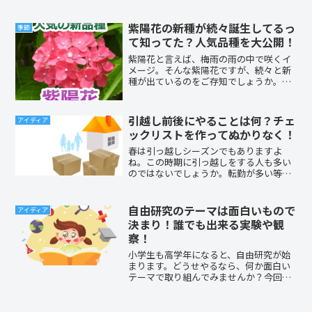
ね。この記事では一人っ子のメリットと
デメリットについて解説します。一人っ
子の子育てについて特に注意したいポイ
紫陽花の新種が続々誕生してるっ
季節
ントも分かりやすく説明し...
て知ってた？人気品種を大公開！
紫陽花と言えば、梅雨の雨の中で咲くイ
メージ。そんな紫陽花ですが、続々と新
種が出ているのをご存知でしょうか。花
色や咲き方も色々。中には紫陽花と分か
らない種類もあります。今や結婚式で使
われたり、母の日ギフトとしても人気の
引越し前後にやることは何？チェ
アイディア
紫陽花。人気度の高い新種にはどんな物
ックリストを作ってぬかりなく！
があるか、知りたくはありませんか？
春は引っ越しシーズンでもありますよ
ね。この時期に引っ越しをする人も多い
のではないでしょうか。転勤が多い等の
理由で引っ越しに慣れている人もいるか
もしれませんが、引っ越しをするのを決
めたはいいけど、何をしたらいいのかわ
自由研究のテーマは面白いもので
アイディア
からない。やるべきことが多...
決まり！誰でも出来る実験や観
察！
小学生も高学年になると、自由研究が始
まります。どうせやるなら、何か面白い
テーマで取り組んでみませんか？今回
は、つい試したくなる自由研究の面白い
テーマについてご紹介します。子ども
も、きっと意欲的に取り組めること間違