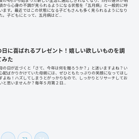
度の4月から始まった新しい生活に適応しきれなくなり、5月の連休が明
頃から心身の不調が見られるようになる状態を「五月病」と一般的に呼
います。最近ではこの状態になる子どもさんも多く見られるようになり
た。子どもにとって、五月病はど...
の日に喜ばれるプレゼント！嬉しい欲しいものを調
てみた
母の日が近づくと「さて、今年は何を贈ろうか？」と迷いますよね？い
心配ばかりかけていた母親には、ぜひともたっぷりの笑顔になってほし
すよね！ハズしてしまうとがっかりなので、しっかりとリサーチしてお
いと思いませんか？毎年５月第２日...