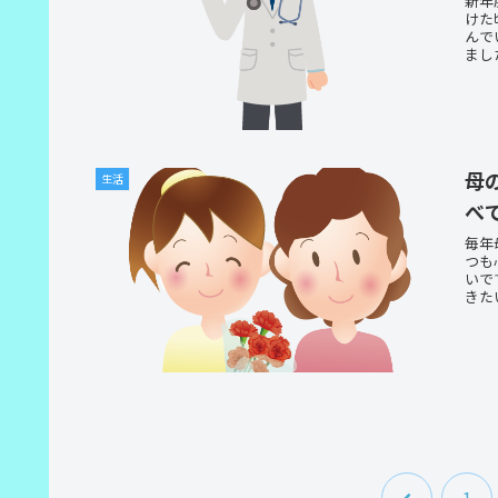
新年
けた
んで
まし
母
生活
べ
毎年
つも
いで
きた
前