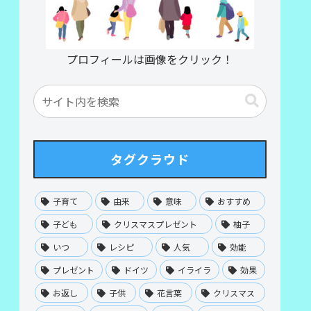
プロフィールは画像をクリック！
タグクラウド
子育て
由来
意味
おすすめ
子ども
クリスマスプレゼント
柚子
いつ
レシピ
人気
効能
プレゼント
ドイツ
イライラ
効果
お返し
子供
花言葉
クリスマス