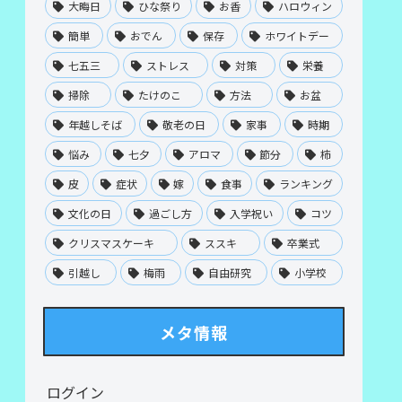
大晦日
ひな祭り
お香
ハロウィン
簡単
おでん
保存
ホワイトデー
七五三
ストレス
対策
栄養
掃除
たけのこ
方法
お盆
年越しそば
敬老の日
家事
時期
悩み
七夕
アロマ
節分
柿
皮
症状
嫁
食事
ランキング
文化の日
過ごし方
入学祝い
コツ
クリスマスケーキ
ススキ
卒業式
引越し
梅雨
自由研究
小学校
メタ情報
ログイン