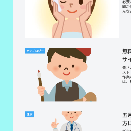
必要
問が
んな
無
テクノロジー
サ
皆さ
スト
作業
は、
五
健康
方